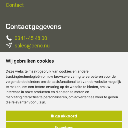
Contact
Contactgegevens
0341-45 48 00
sales@cenc.nu
Wij gebruiken cookies
Volg ons
Deze website maakt gebruik van cookies en andere
trackingtechnologieën om uw browse-ervaring te verbeteren voor de
volgende doeleinden:
om de basisfunctionaliteit van de website mogelijk
te maken
,
om een betere ervaring op de website te bieden
,
om uw
interesse in onze producten en diensten te meten en
marketinginteracties te personaliseren
,
om advertenties weer te geven
die relevanter voor u zijn
.
Disclaimer
|
Privacybeleid
Cookies
© 2026
Concepts & Companies
, alle rechten
Ik ga akkoord
voorbehouden
Ik weiger
Gerealiseerd door
Become-IT